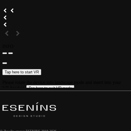
же время стильно. Одной из
важных частей интерьера стал
настенный гипсовый декор: он был
разработан и напечатан
специально по нашим эскизам.
Декор интегрирован в стену и
напоминает расходящиеся
звуковые волны, вибрации звука,
что также притягивает к себе
внимание гостя, заставляя его
задержать взгляд на этом
элементе, пробуждает его
любопытство, желание подойти,
потрогать и рассмотреть поближе,
что же там изображено. Основная
идея такого решения — создать