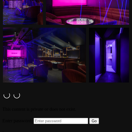
От входа сразу открывается вид на
стойку DJ. Она выполнена из
светобетона и имеет динамичную
подсветку, которая задает
различное световое настроение.
Стойка также является элементом
зонирования пространства и
формирует зону VIP-зала.
В зоне VIP-зала мы установили
LED-экран, который создает
цветовое настроение —
атмосфера помещения
приобретает динамичность,
постоянно изменяясь по цвету. Это