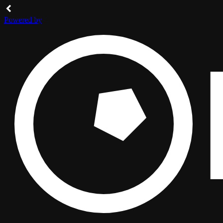
очень простое, но эффективное
решение, которое пришлось тут как
нельзя кстати. Когда пространство
VIP-зала не скрыто за шторой,
экран освещает всю зону и служит
ярким фоном для стойки диджея,
прекрасно дополняя клубную
атмосферу.
По периметру мы разместили
диваны, таким образом
максимально освободив центр.
Мягкие кресла обиты ворсовой
тканью под бархат, которая
прекрасно дополняет низкие
мраморные столешницы. Такое
сочетание выглядит богато и в то