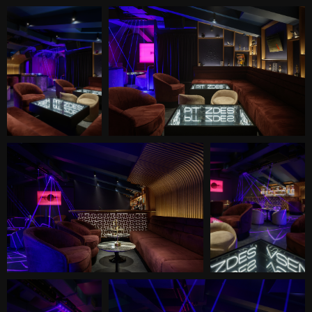
цветом, и завораживающим
декором. Создать игру цветным
светом. Мы задумали создать
пространство границы которого
будут размыты за счет световых и
цветовых решений, наполнить его
уютной мебелью и камерным
освещением и визуальными
эффектами.
Для того, чтобы подчеркнуть идею
закрытости, мы отказались от
внешней вывески для обозначения
местоположения бара, он
«спрятан» за металлической
дверью — только здесь есть
небольшая надпись, словно какой-