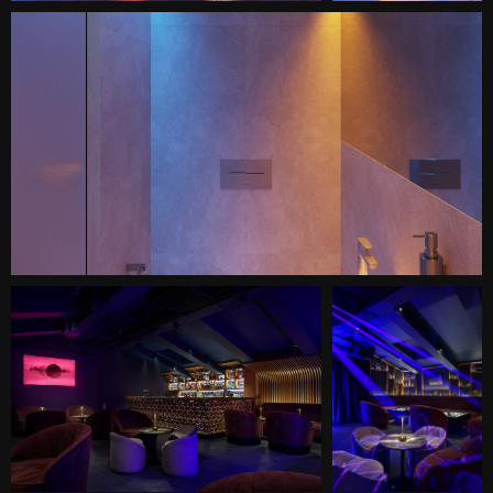
а также сделать пребывание
гостей в баре уютным и
комфортным. Кроме того,
необходимо было сохранить уже
имеющиеся элементы декора
(рейки на стене за диваном у бара)
и напольное покрытие (плитку).
Также сложность представляла
система вентиляции, которую надо
было визуально адаптировать к
использованию в данном
пространстве.
Идея заключалась в том, чтобы
создать модное уютное и уютное
пространство, наполненное