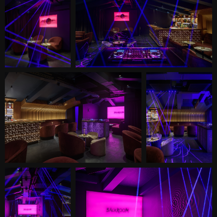
то уличный художник небрежно
написал что-то на стене, некое
подобие граффити. В бар пускают
только «своих», членов клуба,
проверяя каждого посетителя
через встроенное в двери окошко.
Все это также помогает
поддерживать атмосферу
секретности и эксклюзивности, как
и темные оттенки, которые мы
выбрали для внутреннего
интерьера помещения,
отказавшись, однако, от полностью
черной цветовой гаммы: сине-
фиолетовые стены и фиолетовый
потолок, напоминающий звездное
небо.