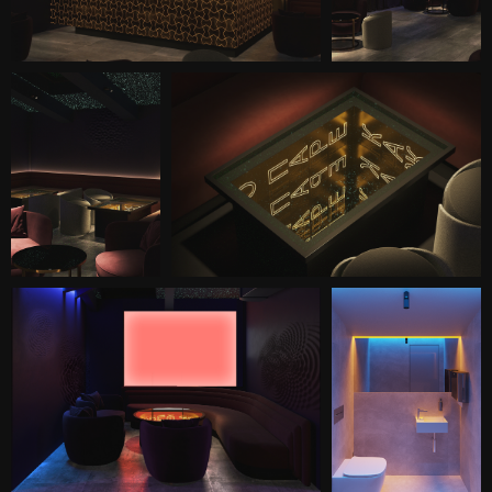
куда идти. Важным было сделать
интерьер ярким, барным, но при
этом минималистичным.
Основателям хотелось создать
теплую, камерную атмосферу, но
при этом сделать интерьер
стильным и современным.
Заведение располагается на
третьем этаже под скатной крышей
и имеет небольшую площадь.
Одной из сложностей стала
грамотная организация
пространства и планировки,
которая позволила бы разместить
бар, стойку для диджея, VIP- и
просторную общую посадку в зале,