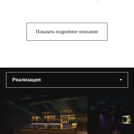
Подробное описание проекта
Показать подробное описание
От нас требовалось создать
интерьер для закрытого бара, куда
можно войти только по
приглашениям. Заведение
располагается над помещением
True Cost, что является некой
фишкой: «открытое для всех»
пространство ресторана служит
проходом в закрытый бар рядом,
куда можно попасть, только если у
вас есть приглашение и вы знаете,