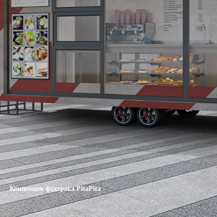
Концепция фудтрака PitaPita