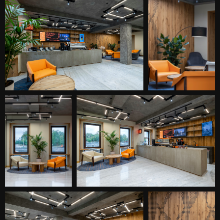
выгодно выделялась.
CODE coffee располагается на территории
современного офисного пространства под
брендом CODEVELOPMENT. Как в
наименовании бренда, так и в названии
самой кофейни фигурирует слово «code»,
или по-русски «код». Оно и стало ключевым
в нашем проекте. Работая над дизайном, мы
использовали идею пикселизации,
шифрования — весь интерьер кофейни стал
некой кодировкой.
Вокруг кофе-поинта была разработана зона
лобби, которая располагается вблизи стойки
ресепшн. Появилась большая бетонная
барная стойка с выбитым на ней названием
кофейни. Ничего лишнего — просто
большая бетонная плита.
Центральное положение заняла
кофемашина, рядом разместился
стеклянный купол с выпечкой. Яркой фишкой