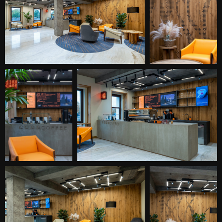
кофейни стало электронное меню,
состоящее из нескольких тысяч лампочек.
На нем отображаются не только
спецпредложения, но и различные фишки,
которые поднимают настроение и заряжают
позитивом на целый день! Электронное
табло дополнили традиционным бумажным
меню с полным перечнем позиций.
Над стойкой повесили световую вывеску,
внешний короб которой выполнен из
перфорированного пластика, а под ним —
неоновая надпись CAFE. Такое решение, во-
первых, позволило выделить зону кофейни,
а во-вторых, продублировать корпоративный
стиль заказчика CODEVELOPMENT. Кроме
того, точечный узор стал неким связующим
звеном всех элементов кофейни — он
подчеркивает идею шифра, которая лежит в
основе проекта.
Рядом с барной стойкой находится лаунж-
зона с яркими рыжими и светло-серыми