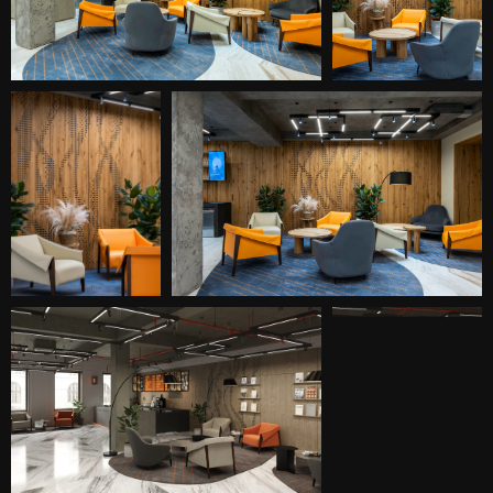
креслами, большой деревянной панелью и
торшерами — все эти детали делают
кофейню более уютной и домашней.
Точечный рисунок на ковролине
перекликается с электронным табло и
отсылает к идее кода — символизирует
азбуку Морзе. Волны на панели,
напоминающие перфокарту, также
дополняют историю с кодировкой. Круглые
столики и мягкий ковролин «разбавляют»
строгие, «жесткие» формы интерьера:
мраморные полы, вертикальные бетонные
стены, геометрию света на потолке.
Расположение на первом этаже и
специальное окно take away, позволяет
гостям приобрести продукцию кофейни
навынос прямо с улицы — заходить в БЦ
необязательно, можно просто заказать кофе
по пути на работу или в Третьяковскую
галерею, которая находится неподалеку.